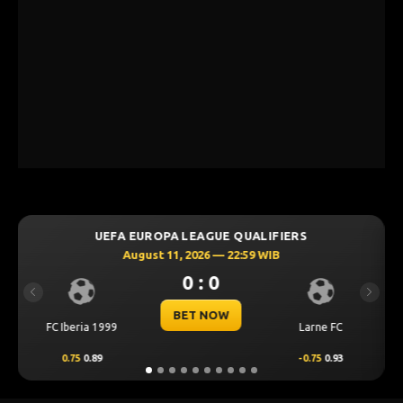
ALIFIERS
SPAIN LA LIGA
9 WIB
August 16, 2026 — 02:30 WIB
0 : 0
Previous
Next
BET NOW
Larne FC
Sevilla
R
-0.75
0.93
0.25
0.95