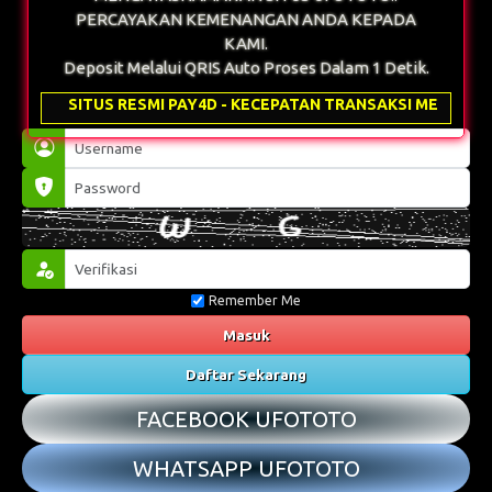
PERCAYAKAN KEMENANGAN ANDA KEPADA
KAMI.
Deposit Melalui QRIS Auto Proses Dalam 1 Detik.
SITUS RESMI PAY4D - KECEPATAN TRANSAKSI MENJADI PRIO
Remember Me
Masuk
Daftar Sekarang
FACEBOOK UFOTOTO
WHATSAPP UFOTOTO