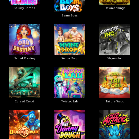
Bouncy Bombs
Dawn of Kings
Beam Boys
Orb of Destiny
Divine Drop
Slayers Inc
Cursed Crypt
Twisted Lab
Tai the Toadc