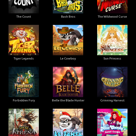
The Count
Bash Bros
The Wildwood Curse
Tiger Legends
Le Cowboy
Sun Princess
Forbidden Fury
Belle the Blade Hunter
Grinning Harvest