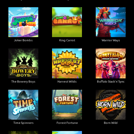
Joker Bombs
King Carrot
Warrior Ways
The Bowery Boys
Harvest Wilds
Buffalo Stack'n'Sync
Time Spinners
Forest Fortune
Born Wild