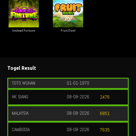
Undead Fortune
Fruit Duel
Togel Result
TOTO WUHAN
01-01-1970
HK SIANG
08-08-2026
2476
MALAYSIA
08-08-2026
6851
CAMBODIA
08-08-2026
7635