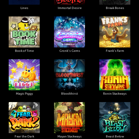
Lines
Immortal Desire
Break Bones
Book of Time
Gronk's Gems
Frank's Farm
Magic Piggy
Bloodthirst
Ronin Stackways
Fear the Dark
Mayan Stackways
Beast Below