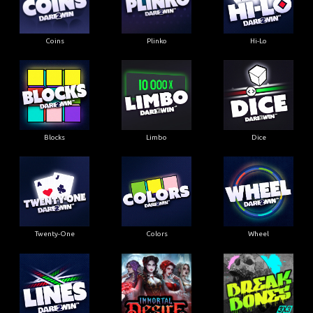
Coins
Plinko
Hi-Lo
Blocks
Limbo
Dice
Twenty-One
Colors
Wheel