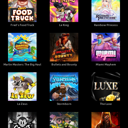
Le King
Fred's Food Truck
Rainbow Princess
Marlin Masters: The Big Haul
Bullets and Bounty
Miami Mayhem
Le Zeus
Stormborn
The Luxe