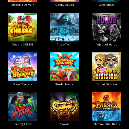
Dragon's Domain
Donny Dough
Octo Attack
Get the CHEESE
Rise of Ymir
Wings of Horus
Snow Slingers
Shaolin Master
Donut Division
Fire my Laser
Klowns
Phoenix Duel Reels