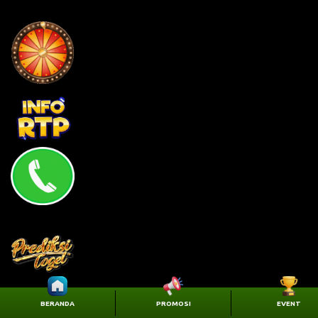
BERANDA
PROMOSI
EVENT