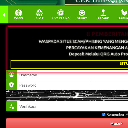
TOGEL
SLOT
LIVE CASINO
SPORT
ARCADE
SABU
!! PEMBERITAH
WASPADA SITUS SCAM/PHISING YANG MENG
PERCAYAKAN KEMENANGAN AN
Deposit Melalui QRIS Auto Pro
SITUS RES
Remember 
Masuk