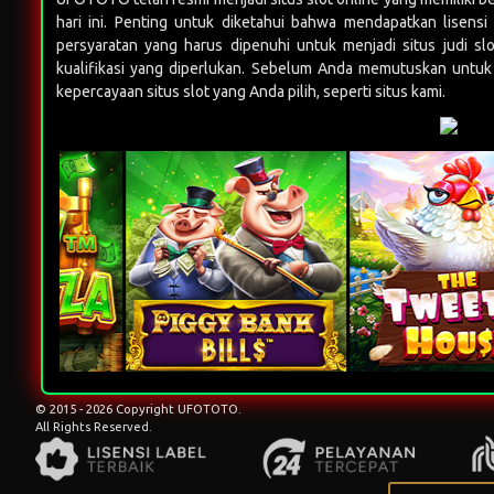
hari ini. Penting untuk diketahui bahwa mendapatkan lisens
persyaratan yang harus dipenuhi untuk menjadi situs judi s
kualifikasi yang diperlukan. Sebelum Anda memutuskan untuk 
kepercayaan situs slot yang Anda pilih, seperti situs kami.
© 2015 - 2026 Copyright UFOTOTO.
All Rights Reserved.