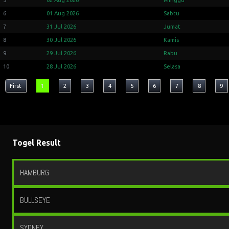
5
02 Aug 2026
Minggu
6
01 Aug 2026
Sabtu
7
31 Jul 2026
Jumat
8
30 Jul 2026
Kamis
9
29 Jul 2026
Rabu
10
28 Jul 2026
Selasa
First
1
2
3
4
5
6
7
8
9
Togel Result
06-08-2026
601
06-08-2026
759
06-08-2026
481