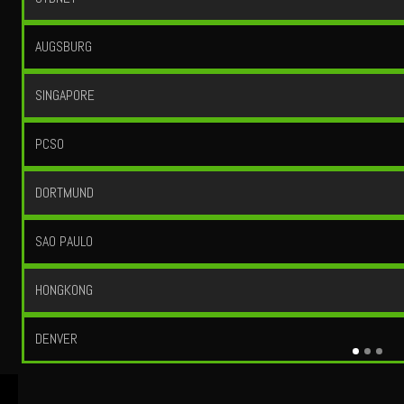
06-08-2026
05-08-2026
06-08-2026
06-08-2026
06-08-2026
06-08-2026
06-08-2026