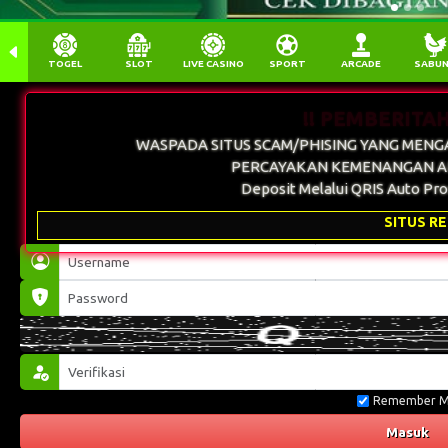
TOGEL
SLOT
LIVE CASINO
SPORT
ARCADE
SABU
!! PEMBERITAH
WASPADA SITUS SCAM/PHISING YANG MENG
PERCAYAKAN KEMENANGAN AN
Deposit Melalui QRIS Auto Pro
SITUS RESMI P
Remember 
Masuk