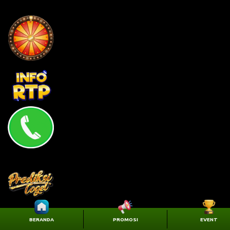
BERANDA
PROMOSI
EVENT