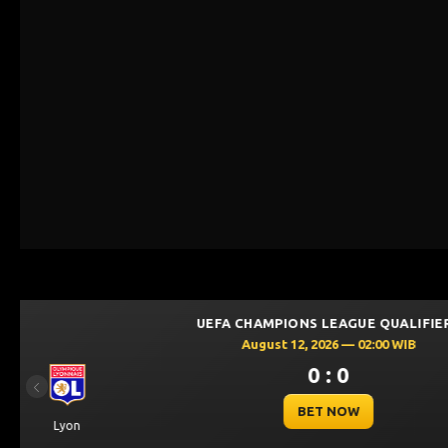
UEFA CHAMPIONS LEAGU
August 12, 2026 — 0
0 : 0
Previous
BET NOW
SK Sturm Graz