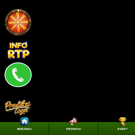
BERANDA
PROMOSI
EVENT