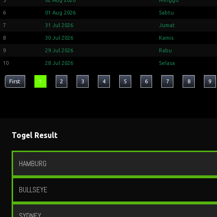
5
02 Aug 2026
Minggu
6
01 Aug 2026
Sabtu
7
31 Jul 2026
Jumat
8
30 Jul 2026
Kamis
9
29 Jul 2026
Rabu
10
28 Jul 2026
Selasa
First
1
2
3
4
5
6
7
8
9
Togel Result
07-08-2026
06-08-2026
06-08-2026