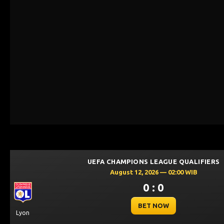
UEFA CHAMPIONS LEAGU
August 12, 2026 — 0
0 : 0
Previous
BET NOW
Slovan Bratislava