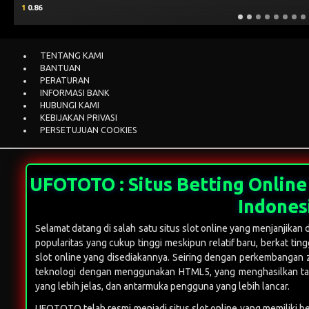
0.5
0.83
TENTANG KAMI
BANTUAN
PERATURAN
INFORMASI BANK
HUBUNGI KAMI
KEBIJAKAN PRIVASI
PERSETUJUAN COOKIES
UFOTOTO : Situs Betting Online
Indones
Selamat datang di salah satu situs slot online yang menjanjikan di
popularitas yang cukup tinggi meskipun relatif baru, berkat ti
slot online yang disediakannya. Seiring dengan perkembangan za
teknologi dengan menggunakan HTML5, yang menghasilkan tam
yang lebih jelas, dan antarmuka pengguna yang lebih lancar.
UFOTOTO
telah resmi menjadi situs slot online yang memiliki b