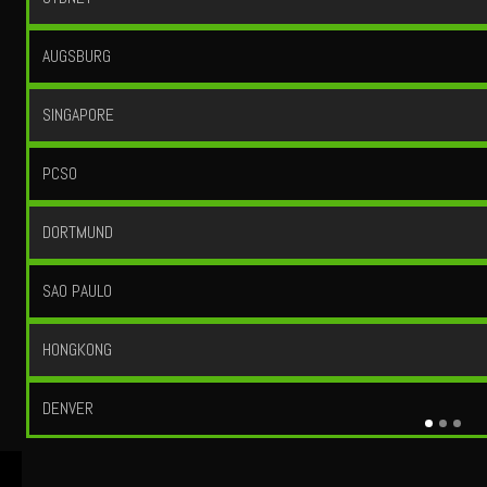
06-08-2026
05-08-2026
06-08-2026
06-08-2026
06-08-2026
06-08-2026
06-08-2026