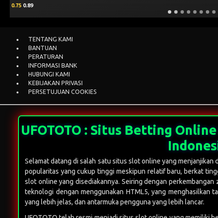
0.25
0.95
TENTANG KAMI
BANTUAN
PERATURAN
INFORMASI BANK
HUBUNGI KAMI
KEBIJAKAN PRIVASI
PERSETUJUAN COOKIES
UFOTOTO : Situs Betting Online
Indones
Selamat datang di salah satu situs slot online yang menjanjikan di
popularitas yang cukup tinggi meskipun relatif baru, berkat ti
slot online yang disediakannya. Seiring dengan perkembangan za
teknologi dengan menggunakan HTML5, yang menghasilkan tam
yang lebih jelas, dan antarmuka pengguna yang lebih lancar.
UFOTOTO
telah resmi menjadi situs slot online yang memiliki b