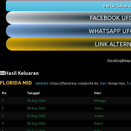
Daftar Sekara
FACEBOOK UF
WHATSAPP UF
LINK ALTERN
Desktop
Wap
Hasil Keluaran
FLORIDA MID
Website:
https://flalottery.com/pick4.do
, Hari:
Setiap Hari
, T
No
Tanggal
Hari
1
09 Aug 2026
Minggu
2
08 Aug 2026
Sabtu
3
07 Aug 2026
Jumat
4
06 Aug 2026
Kamis