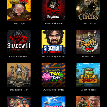
Blood & Shadow 2
Stockholm Syndrome
Skate or Die
Deadwood R.I.P
Outsourced Payday
Gator Hunters
Brute Force: Alien Onslaught
Flight Mode
Blood Diamond