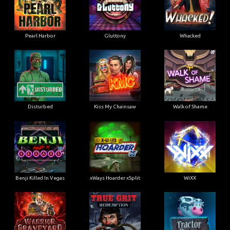
Disturbed
Kiss My Chainsaw
Walk of Shame
Benji Killed In Vegas
xWays Hoarder xSplit
WiXX
Warrior Graveyard xNudge
True Grit Redemption
Tractor Beam