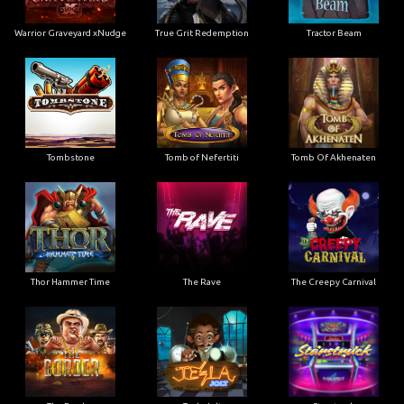
Tombstone
Tomb of Nefertiti
Tomb Of Akhenaten
Thor Hammer Time
The Rave
The Creepy Carnival
The Border
Tesla Jolt
Starstruck