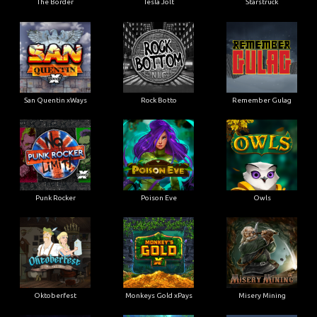
San Quentin xWays
Rock Botto
Remember Gulag
Punk Rocker
Poison Eve
Owls
Oktoberfest
Monkeys Gold xPays
Misery Mining
Milky Ways
Mayan Magic Wildfire
Manhattan Goes Wild