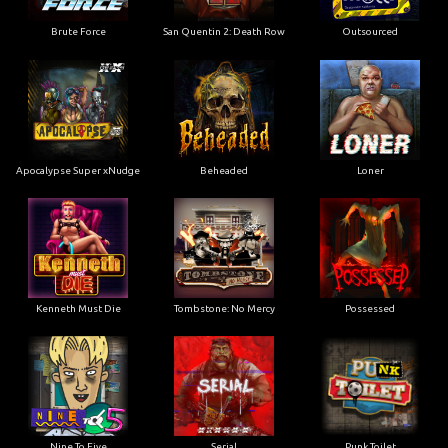
Apocalypse Super xNudge
Beheaded
Loner
Kenneth Must Die
Tombstone: No Mercy
Possessed
Nine To Five
Serial
Punk Toilet