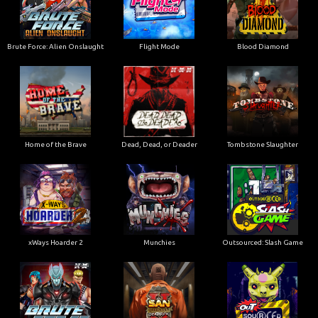
Home of the Brave
Dead, Dead, or Deader
Tombstone Slaughter
xWays Hoarder 2
Munchies
Outsourced: Slash Game
Brute Force
San Quentin 2: Death Row
Outsourced