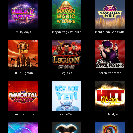
Little Bighorn
Legion X
Karen Maneater
Immortal Fruits
Ice Ice Yeti
Hot Nudge
Hot 4 Cash
Harlequin Carnival
Golden Genie & the Walking
Wilds