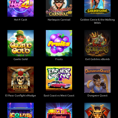
Gaelic Gold
Fruits
Evil Goblins xBomb
El Paso Gunfight xNudge
East Coast vs West Coast
Dungeon Quest
Coins of Fortune
Casino Win Spin
Bushido Ways xNudge