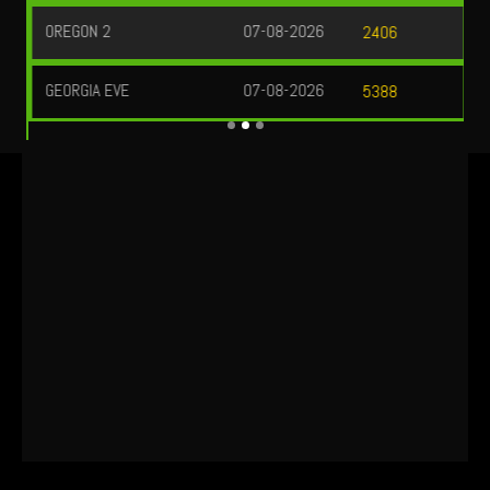
UEFA CHAMPIONS LEAGUE QUALIFIERS
August 12, 2026 — 01:30 WIB
0 : 0
Previous
Next
BET NOW