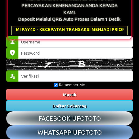
Remember Me
Masuk
Daftar Sekarang
FACEBOOK UFOTOTO
WHATSAPP UFOTOTO
LINK ALTERNATIF
Desktop
Wap