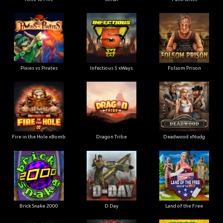
Pixies vs Pirates
Infectious 5 xWays
Folsom Prison
Fire in the Hole xBomb
Dragon Tribe
Deadwood xNudg
Brick Snake 2000
D Day
Land of the Free
Devils Crossroad
Jingle Balls
Road Kill