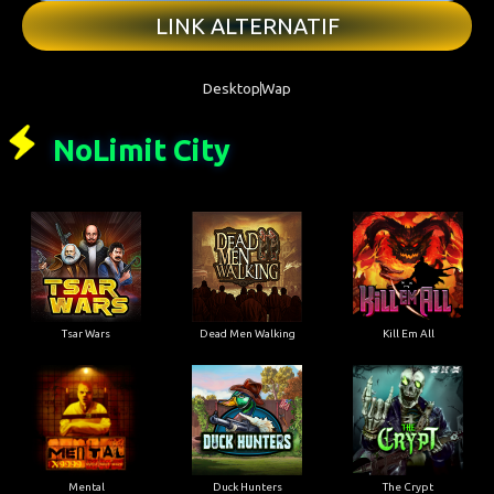
NoLimit City
Tsar Wars
Dead Men Walking
Kill Em All
Mental
Duck Hunters
The Crypt