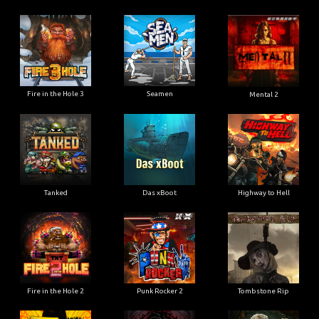
Fire in the Hole 3
Seamen
Mental 2
Tanked
Das xBoot
Highway to Hell
Fire in the Hole 2
Punk Rocker 2
Tombstone Rip
Road Rage
Blood & Shadow
Dead Canary