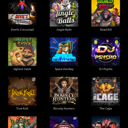
Ugliest Catch
Space Donkey
DJ Psycho
True Kult
Bounty Hunters
The Cage
Pearl Harbor
Gluttony
Whacked