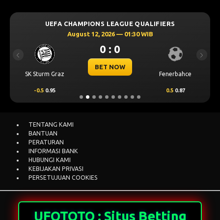
SK Sturm Graz
Fenerbahce
-0.5
0.95
0.5
0.87
TENTANG KAMI
BANTUAN
PERATURAN
INFORMASI BANK
HUBUNGI KAMI
KEBIJAKAN PRIVASI
PERSETUJUAN COOKIES
UFOTOTO : Situs Betting
Online Terbesar &
Terpercaya di Indonesia
Selamat datang di salah satu situs slot online yang
menjanjikan di Indonesia hari ini. Situs slot ini telah
mendapatkan popularitas yang cukup tinggi meskipun