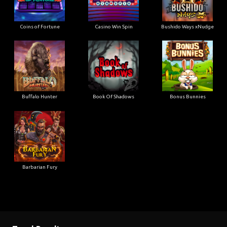
Buffalo Hunter
Book Of Shadows
Bonus Bunnies
Barbarian Fury
Togel Result
TOTO WUHAN
01-01-1970
HK SIANG
07-08-2026
8867