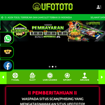
ERCAYA DAN GAME SLOT TERBAIK DI INDONESIA
SELAMAT DATANG DI UFOTOTO : AGEN T
TOGEL
SLOT
LIVE CASINO
SPORT
ARCADE
SABU
!! PEMBERITAHUAN !!
WASPADA SITUS SCAM/PHISING YANG
MENGATASNAMAKAN SITUS UFOTOTO!!
PERCAYAKAN KEMENANGAN ANDA KEPADA
KAMI.
Deposit Melalui QRIS Auto Proses Dalam 1 Detik.
D - KECEPATAN TRANSAKSI MENJADI PRIORITAS KAMI!!