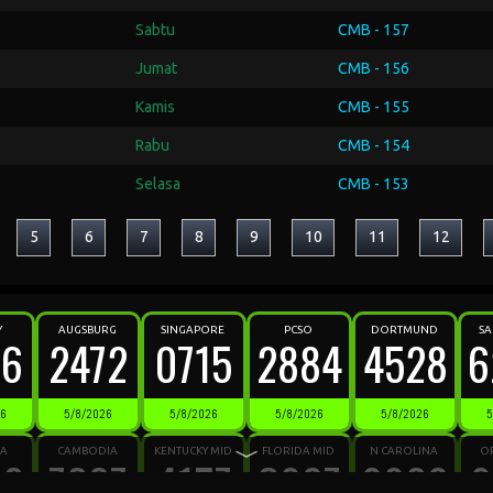
Sabtu
CMB - 157
Jumat
CMB - 156
Kamis
CMB - 155
Rabu
CMB - 154
Selasa
CMB - 153
5
6
7
8
9
10
11
12
Y
AUGSBURG
SINGAPORE
PCSO
DORTMUND
SA
16
2472
0715
2884
4528
6
26
5/8/2026
5/8/2026
5/8/2026
5/8/2026
5
IA
CAMBODIA
KENTUCKY MID
FLORIDA MID
N CAROLINA
O
92
7607
4157
3907
9860
9