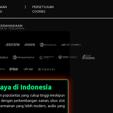
AKAN
|
PERSETUJUAN
SI
COOKIES
aya di Indonesia
tkan popularitas yang cukup tinggi meskipun
ing dengan perkembangan zaman, situs slot
permainan yang lebih modern, audio yang