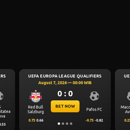
26
6/8/2026
6/8/2026
6/8/2026
6/8/2026
6
 3
KENTUCKY EVE
N CAROLINA
GEORGIA NIGHT
CHINA
88
7029
2247
0023
5761
6
26
6/8/2026
6/8/2026
6/8/2026
5/8/2026
5
ERS
UEFA EUROPA LEAGUE QUALIFIERS
UE
August 7, 2026 — 00:00 WIB
0 : 0
BET NOW
Lincoln Red
Omonia
rs FC
P
Imps (n)
Nicosia
0.66
-0.75
-0.82
0.75
0.66
0.