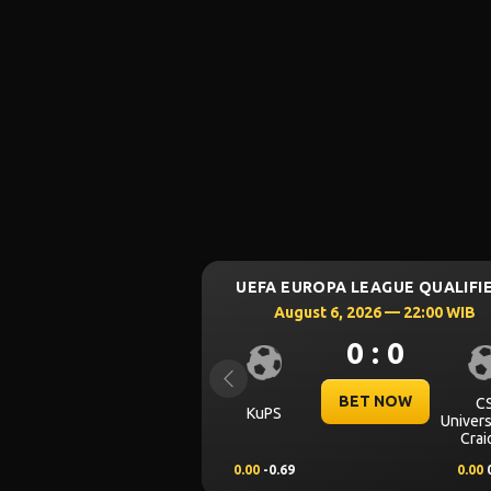
1/1/1970
6/8/2026
5/8/20
OHIO EVENING
FLORIDA EVE
OREGON
1825
0941
73
6/8/2026
6/8/2026
6/8/20
UEFA EUROPA LEAGUE QUALIFI
August 6, 2026 — 22:59 WIB
0 : 0
Previous
BET NOW
Jagiellonia
Range
Bialystok
0.00
-0.82
0.00