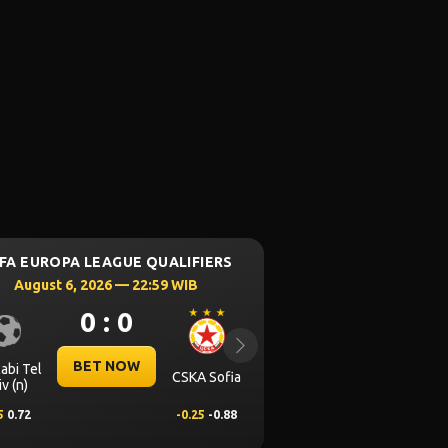
/8/2026
6/8/2026
6/8/2026
TAIWAN
OHIO MIDDAY
GEORGIA MID
960
2514
2393
/8/2026
5/8/2026
5/8/2026
FA EUROPA LEAGUE QUALIFIERS
August 7, 2026 — 00:45 WIB
0 : 0
Next
BET NOW
AOK
Anderlecht
5
0.66
-0.5
-0.82