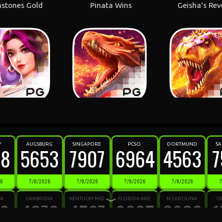
stones Gold
Pinata Wins
Geisha's Re
ktail Nights
Dragon Hatch 2
Jurassic Ki
Y
AUGSBURG
SINGAPORE
PCSO
DORTMUND
SA
58
5653
7907
6964
4563
7
26
7/8/2026
7/8/2026
7/8/2026
7/8/2026
7
IA
CAMBODIA
KENTUCKY MID
FLORIDA MID
N CAROLINA
O
18
4372
4587
8005
6936
1
reat Icescape
Speed Winner
Reel Roya