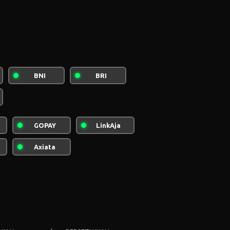
BNI
BRI
nty:
Galaxy Miner
etel
GOPAY
LinkAja
Axiata