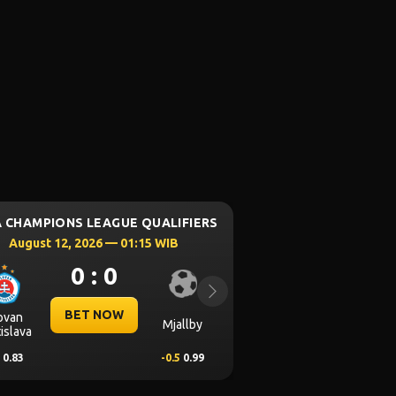
wn
/8/2026
7/8/2026
7/8/2026
TAIWAN
OHIO MIDDAY
GEORGIA MID
838
5528
3250
/8/2026
7/8/2026
7/8/2026
yhem
Fortune Horse
OTBALL F24 ELITE CLUB FRIENDLY
August 8, 2026 — 03:00 WIB
1 : 2
Next
BET NOW
ayern
e-Napoli
nchen
0
-0.57
0.00
0.33
ve of
Skylight Wonders