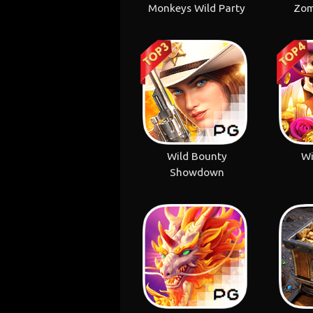
Monkeys Wild Party
Zom
Wild Bounty
Wi
Showdown