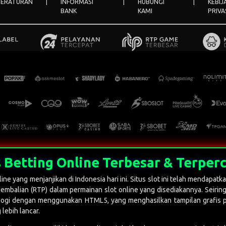
 Frenzy Spins
Jack the Giant Hunter
Dead Mans R
PERATURAN
|
INFORMASI
|
HUBUNGI
|
KEBIJ
BANK
KAMI
PRIVA
affiti Rush
Incan Wonders
Fortune Sn
 Betting Online Terbesar & Terperc
line yang menjanjikan di Indonesia hari ini. Situs slot ini telah mendapa
engembalian (RTP) dalam permainan slot online yang disediakannya. Seir
knologi dengan menggunakan HTML5, yang menghasilkan tampilan grafis 
lebih lancar.