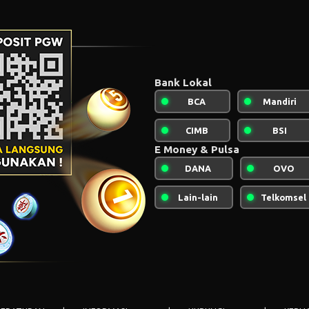
Fortune
Bank Lokal
BCA
Mandiri
CIMB
BSI
en Gold Rush
Majestic Empire
Grimms Bou
E Money & Pulsa
Hansel & Gr
DANA
OVO
Lain-lain
Telkomsel