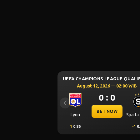
1/1/1970
7/8/2026
7/8/20
OHIO EVENING
FLORIDA EVE
OREGON
3862
1048
01
7/8/2026
7/8/2026
7/8/20
Funky Fortunez
Pe
UEFA CHAMPIONS LEAGUE QUALIF
August 11, 2026 — 22:59 WIB
0 : 0
Previous
BET NOW
Union 
Bodo Glimt
Gill
0.75
0.82
-0.75
Forbidden Alchemy
Mythi