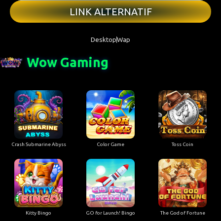
LINK ALTERNATIF
Desktop
Wap
Wow Gaming
Crash Submarine Abyss
Color Game
Toss Coin
Kitty Bingo
GO for Launch! Bingo
The God of Fortune