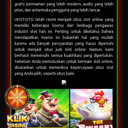
grafis permainan yang lebih modern, audio yang lebih
jelas, dan antarmuka pengguna yang lebih lancar.
UFOTOTO
telah resmi menjadi situs slot online yang
memiliki beberapa lisensi dari lembaga pengawas
industri slot hari ini. Penting untuk diketahui bahwa
mendapatkan lisensi ini bukanlah hal yang mudah
karena ada banyak persyaratan yang harus dipenuhi
untuk menjadi situs judi slot online. Namun, kami
berhasil memenuhi semua kualifikasi yang diperlukan.
Sebelum Anda memutuskan untuk bermain slot online,
disarankan untuk memeriksa kepercayaan situs slot
yang Anda pilih, seperti situs kami.