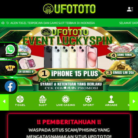
AGEN TOGEL TERPERCAYA DAN GAME SLOT TERBAIK DI INDONESIA
SELAMAT DATANG DI UF
TOGEL
SLOT
LIVE CASINO
SPORT
ARCADE
SABU
!! PEMBERITAHUAN !!
WASPADA SITUS SCAM/PHISING YANG
MENGATASNAMAKAN SITUS UFOTOTO!!