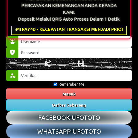
PERCAYAKAN KEMENANGAN ANDA KEPADA
KAMI.
Deposit Melalui QRIS Auto Proses Dalam 1 Detik.
ESMI PAY4D - KECEPATAN TRANSAKSI MENJADI PRIORITAS KAMI!!
Remember Me
Masuk
Daftar Sekarang
FACEBOOK UFOTOTO
WHATSAPP UFOTOTO