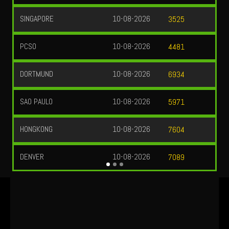
KENTUCKY MID
ORE
10-08-2026
3525
FLORIDA MID
10-08-2026
4481
N CAROLINA
ND
10-08-2026
6934
OREGON 1
LO
10-08-2026
5971
OREGON 2
NG
10-08-2026
7604
GEORGIA EVE
10-08-2026
7089