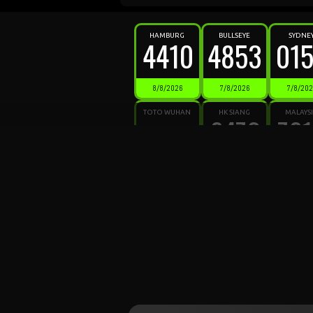
HAMBURG
BULLSEYE
SYDNE
4410
4853
01
8/8/2026
7/8/2026
7/8/20
TOTO WUHAN
HK SIANG
MALAYS
2476
72
1/1/1970
8/8/2026
7/8/20
OHIO EVENING
FLORIDA EVE
OREGON
6437
7766
33
8/8/2026
8/8/2026
8/8/20