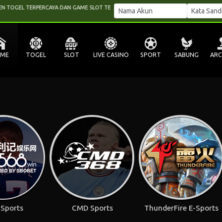
EL TERPERCAYA DAN GAME SLOT TERBAIK DI INDONESIA
SELAMAT DAT
ME
TOGEL
SLOT
LIVE CASINO
SPORT
SABUNG
ARC
Sports
CMD Sports
ThunderFire E-Sports