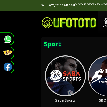
SELAMAT DATANG DI UFOTOTO : AGEN TOG
Sabtu 8/08/2026 05:47:39
HO
Sport
Saba Sports
SBO 