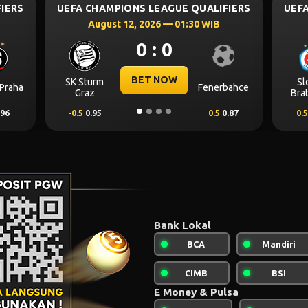
IERS
E-FOOTBALL F24 INTERNATIONAL
E-FO
FRIENDLY
August 8, 2026 — 12:45 WIB
0 : 0
Saint-
e-Par
oise
Ge
BET NOW
e-France
e-Wales
1.00
0.2
0.00
0.00
0.00
0.00
Bank Lokal
BCA
Mandiri
CIMB
BSI
E Money & Pulsa