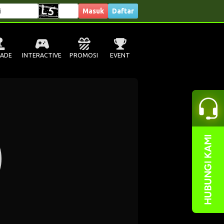
ANG DI UFOTOTO : AGEN TOGEL TERPERCAYA DAN GAME SLOT TERBAIK DI INDONES
Masuk
Daftar
ADE
INTERACTIVE
PROMOSI
EVENT